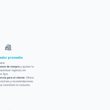
nedor promedio
para:
trones de compra
y ajustar tu
maximizar ingresos sin
s fijos.
encia para el cliente
: Ofrece
ractivas y recomendaciones
ue incentiven el consumo.