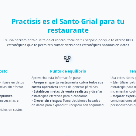
Practisis es el Santo Grial para tu
restaurante
Es una herramienta que te da el control total de tu negocio porque te ofrece KPIs
estratégicos que te permiten tomar decisiones estratégicas basadas en datos
osto
Punto de equilibrio
Te
Aprovecha esta información para:
Usa estos datos 
n base en datos
•
Asegurar que tu restaurante cubra todos sus
• Identificar pa
cias sin afectar
costos operativos
antes de generar pérdidas.
estrategia para 
•
Establecer metas de venta realistas
y diseñar
incrementar costo
 optimiza
estrategias efectivas para alcanzarlas.
• Mejorar experi
nnecesarias en
•
Crecer sin riesgos
: Toma decisiones basadas
combinaciones at
en datos para expandir tu negocio con seguridad.
personalizadas q
bios en costos