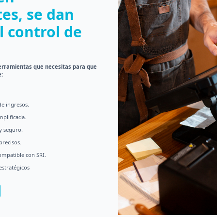
es, se dan
 control de
herramientas que necesitas para que
e:
de ingresos.
mplificada.
y seguro.
precisos.
ompatible con SRI.
stratégicos