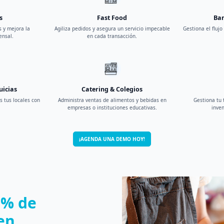
s
Fast Food
Bar
s y mejora la
Agiliza pedidos y asegura un servicio impecable
Gestiona el flujo
ensal.
en cada transacción.
uicias
Catering & Colegios
s tus locales con
Administra ventas de alimentos y bebidas en
Gestiona tu 
empresas o instituciones educativas.
inven
¡AGENDA UNA DEMO HOY!
0% de
en