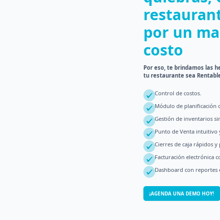
restaurant
por un mal
costo
Por eso, te brindamos las 
tu restaurante sea Rentabl
Control de costos.
Módulo de planificación 
Gestión de inventarios si
Punto de Venta intuitivo 
Cierres de caja rápidos y 
Facturación electrónica c
Dashboard con reportes e
¡AGENDA UNA DEMO HOY!