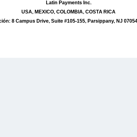
Latin Payments Inc.
USA, MEXICO, COLOMBIA, COSTA RICA
ción: 8 Campus Drive, Suite #105-155, Parsippany, NJ 0705
tos
Acoples
Páginas
antes - Cafeterías
Contabilidad
Contáctanos
 - Hosterías
Inventarios
Aprende
ood
Facturación Electrónica
Precios
 Discotecas
Blog
g
Licencias