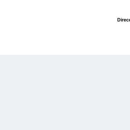
Direc
Produc
Restaur
Hoteles
Fast F
Bares &
Caterin