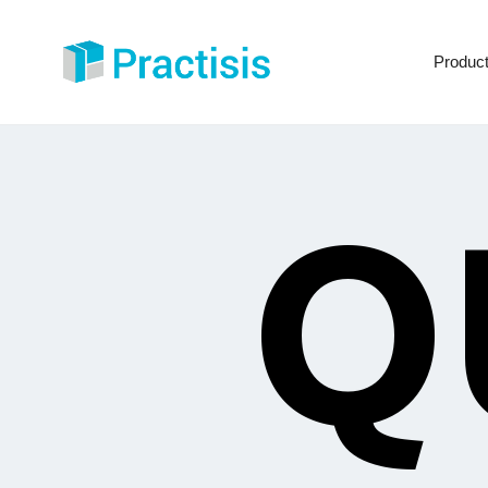
Produc
Q