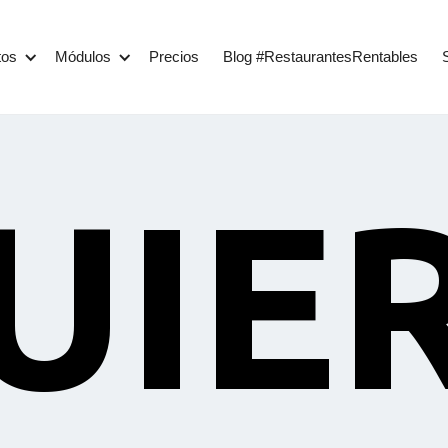
tos
Módulos
Precios
Blog #RestaurantesRentables
UIE