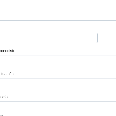
onociste
situación
gocio