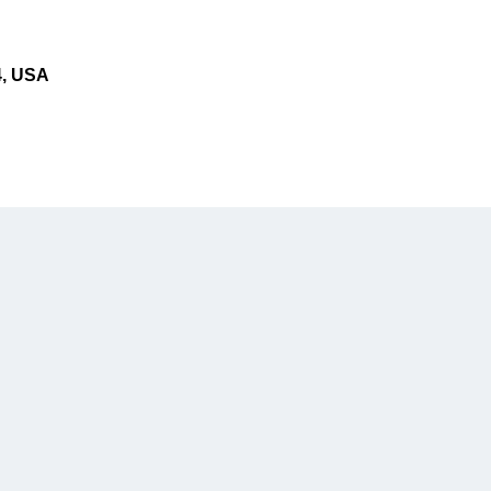
4, USA
Social
Facebook
Instagram
Youtube